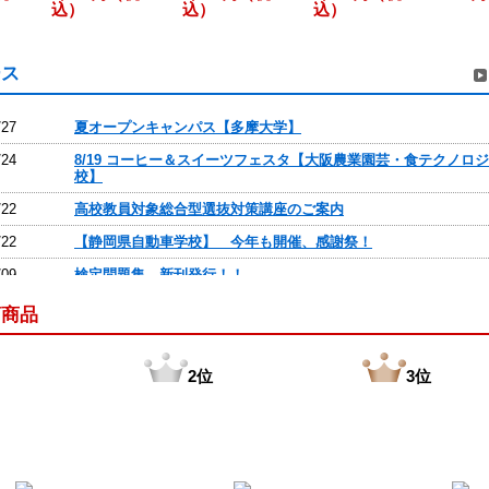
込）
込）
込）
ース
/27
夏オープンキャンパス【多摩大学】
/24
8/19 コーヒー＆スイーツフェスタ【大阪農業園芸・食テクノロ
校】
/22
高校教員対象総合型選抜対策講座のご案内
/22
【静岡県自動車学校】 今年も開催、感謝祭！
/09
検定問題集 新刊発行！！
/09
検定問題集の新刊の発行
筋商品
/02
第64回静岡ホビーショーに参加しました！
/02
OBCが新リース会計基準対応セミナーを開催
2位
3位
/23
商品の価格改定のお知らせ
/22
企業からの課題にトライして、 プロのリアルな仕事を学ぶ