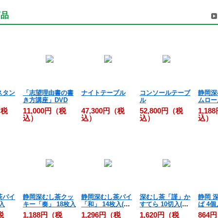
商品
スタン
「志望理由書の書
ナイトテーブル
コンソールテーブ
静岡深
き方講座」DVD
ル
ムロー
個入
（税
11,000円（税
47,300円（税
52,800円（税
1,18
込）
込）
込）
込）
茶パイ
静岡深むし茶クッ
静岡深むし茶パイ
深むし茶「謹」か
静岡 
入
キー「奏」 18枚入
「和」 14枚入(沖
すてら 10切入(沖
ば 4個
縄用)
縄用)
税
1,188円（税
1,296円（税
1,620円（税
864