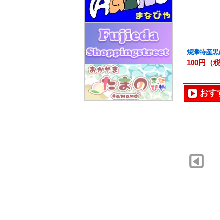
焼津特産黒
100円（
おす