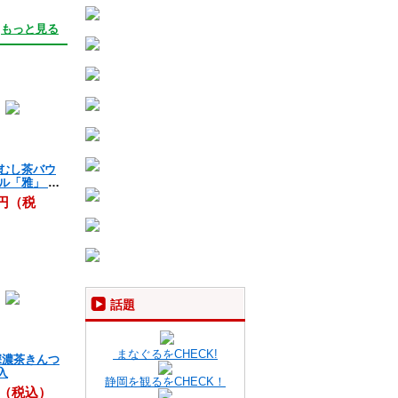
もっと見る
むし茶バウ
ル「雅」 10
8円（税
話題
まなぐるをCHECK!
深濃茶きんつ
入
静岡を観るをCHECK！
円（税込）