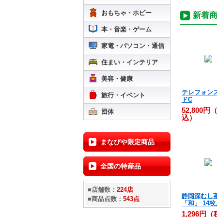
おもちゃ・ホビー
新着
本・音楽・ゲーム
家電・パソコン・通信
住まい・インテリア
美容・健康
テレフォン
旅行・イベント
ドC
52,800円
団体
込）
まなびや限定商品
全国の特産品
■店舗数：
224店
静岡深むし
■商品点数：
543点
「和」 14枚
1,296円（