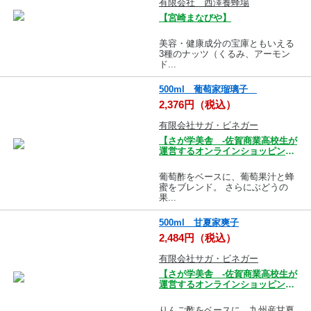
有限会社 西澤養蜂場
【宮崎まなびや】
美容・健康成分の宝庫ともいえる
3種のナッツ（くるみ、アーモン
ド...
500ml 葡萄家瑠璃子
2,376円（税込）
有限会社サガ・ビネガー
【さが学美舎 -佐賀商業高校生が
運営するオンラインショッピング
モール-】
葡萄酢をベースに、葡萄果汁と蜂
蜜をブレンド。 さらにぶどうの
果...
500ml 甘夏家爽子
2,484円（税込）
有限会社サガ・ビネガー
【さが学美舎 -佐賀商業高校生が
運営するオンラインショッピング
モール-】
りんご酢をベースに、九州産甘夏