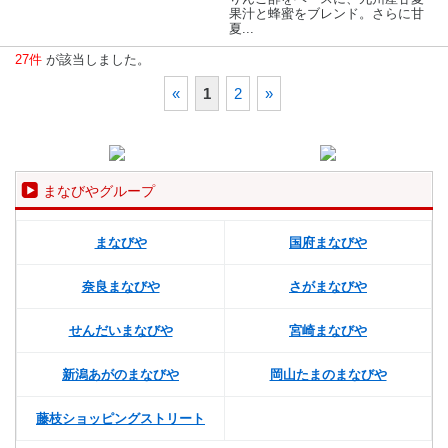
果汁と蜂蜜をブレンド。さらに甘
夏...
27件
が該当しました。
«
1
2
»
まなびやグループ
まなびや
国府まなびや
奈良まなびや
さがまなびや
せんだいまなびや
宮崎まなびや
新潟あがのまなびや
岡山たまのまなびや
藤枝ショッピングストリート