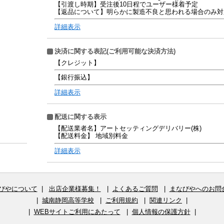
【引渡し時期】受注後10日程でユーザー様着予定
【返品について】明らかに製造不良と思われる場合のみ対
詳細表示
決済に関する表記(ご利用可能な決済方法)
【クレジット】
【銀行振込】
詳細表示
配送に関する表示
【配送業者名】アートセッティングデリバリー(株)
【配送料金】 地域別料金
詳細表示
びやについて
|
出店企業様募集！
|
よくあるご質問
|
まなびやへのお問
|
城南静岡高等学校
|
ご利用規約
|
関連リンク
|
|
WEBサイトご利用にあたって
|
個人情報の保護方針
|