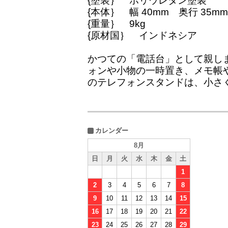
{塗装｝ ポリウレタン塗装
{本体｝ 幅 40mm 奥行 35mm
{重量｝ 9kg
{原材国｝ インドネシア
かつての「電話台」として親し
ォンや小物の一時置き、メモ帳
のテレフォンスタンドは、小さ
カレンダー
8月
日
月
火
水
木
金
土
1
2
3
4
5
6
7
8
9
10
11
12
13
14
15
16
17
18
19
20
21
22
23
24
25
26
27
28
29