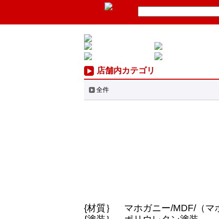
店舗内カテゴリ
全件
{材質｝ マホガニー/MDF/（