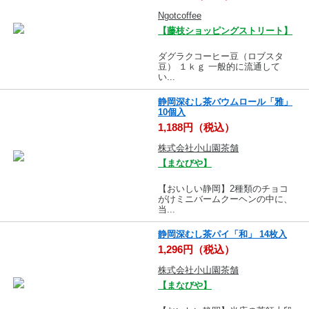
Ngotcoffee
【藤枝ショッピングストリート】
ダグラクコーヒー豆（ロブスタ
豆） １ｋｇ 一般的に流通して
い...
静岡深むし茶バウムロール「雅」
10個入
1,188円（税込）
株式会社小山園茶舗
【まなびや】
【おいしい静岡】2種類のチョコ
がけミニバームクーヘンの中に、
当...
静岡深むし茶パイ「和」 14枚入
1,296円（税込）
株式会社小山園茶舗
【まなびや】