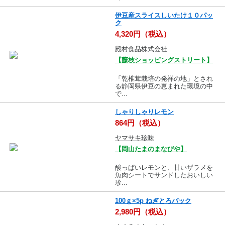
伊豆産スライスしいたけ１０パッ
ク
4,320円（税込）
殿村食品株式会社
【藤枝ショッピングストリート】
「乾椎茸栽培の発祥の地」とされ
る静岡県伊豆の恵まれた環境の中
で...
しゃりしゃりレモン
864円（税込）
ヤマサキ珍味
【岡山たまのまなびや】
酸っぱいレモンと、甘いザラメを
魚肉シートでサンドしたおいしい
珍...
100ｇ×5p ねぎとろパック
2,980円（税込）