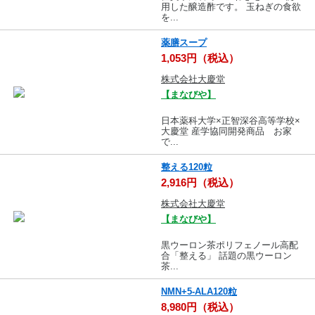
用した醸造酢です。 玉ねぎの食欲
を...
薬膳スープ
1,053円（税込）
株式会社大慶堂
【まなびや】
日本薬科大学×正智深谷高等学校×
大慶堂 産学協同開発商品 お家
で...
整える120粒
2,916円（税込）
株式会社大慶堂
【まなびや】
黒ウーロン茶ポリフェノール高配
合「整える」 話題の黒ウーロン
茶...
NMN+5-ALA120粒
8,980円（税込）