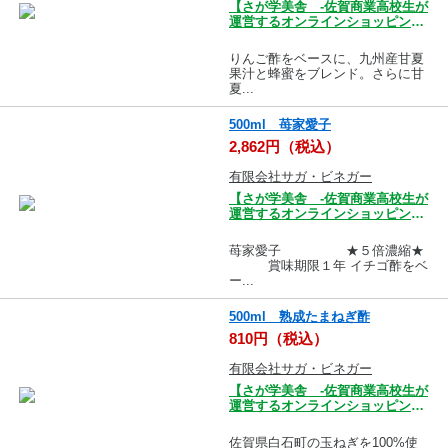
【さが学美舎 -佐賀商業高校生が
運営するオンラインショッピング
モール-】
りんご酢をベースに、九州産甘夏
果汁と蜂蜜をブレンド。さらに甘
夏...
500ml 苺家愛子
2,862円（税込）
有限会社サガ・ビネガー
【さが学美舎 -佐賀商業高校生が
運営するオンラインショッピング
モール-】
苺家愛子 ★５倍濃縮★
賞味期限１年 イチゴ酢をベ
ー...
500ml 熟成たまねぎ酢
810円（税込）
有限会社サガ・ビネガー
【さが学美舎 -佐賀商業高校生が
運営するオンラインショッピング
モール-】
佐賀県白石町の玉ねぎを100%使