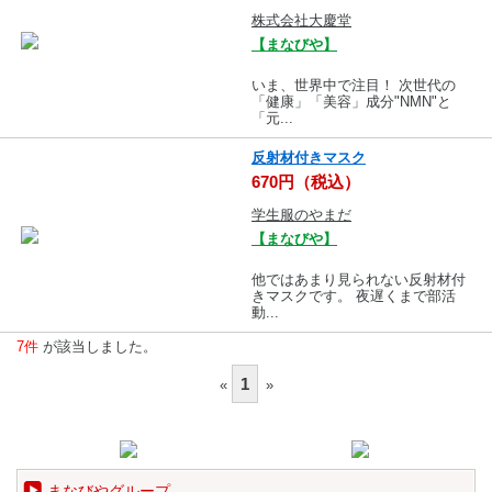
株式会社大慶堂
【まなびや】
いま、世界中で注目！ 次世代の
「健康」「美容」成分"NMN"と
「元...
反射材付きマスク
670円（税込）
学生服のやまだ
【まなびや】
他ではあまり見られない反射材付
きマスクです。 夜遅くまで部活
動...
7件
が該当しました。
1
«
»
まなびやグループ