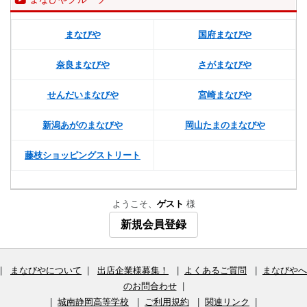
まなびや
国府まなびや
奈良まなびや
さがまなびや
せんだいまなびや
宮崎まなびや
新潟あがのまなびや
岡山たまのまなびや
藤枝ショッピングストリート
ようこそ、
ゲスト
様
新規会員登録
|
まなびやについて
|
出店企業様募集！
|
よくあるご質問
|
まなびやへ
のお問合わせ
|
|
城南静岡高等学校
|
ご利用規約
|
関連リンク
|