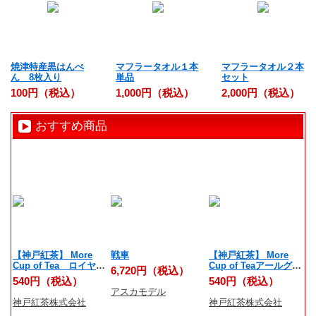
焼津特産黒はんぺ
マフラータオル１本
マフラータオル２本
ん 8枚入り
単品
セット
100円（税込）
1,000円（税込）
2,000円（税込）
おすすめ商品
【神戸紅茶】 More
戦車
【神戸紅茶】 More
反
Cup of Tea ロイヤル
Cup of Teaアールグレ
6,720円（税込）
6
ダージリン 7ティーバ
イオレンジリッチ 7テ
540円（税込）
540円（税込）
ッグス
ィーバッグス
アスカモデル
学
神戸紅茶株式会社
神戸紅茶株式会社