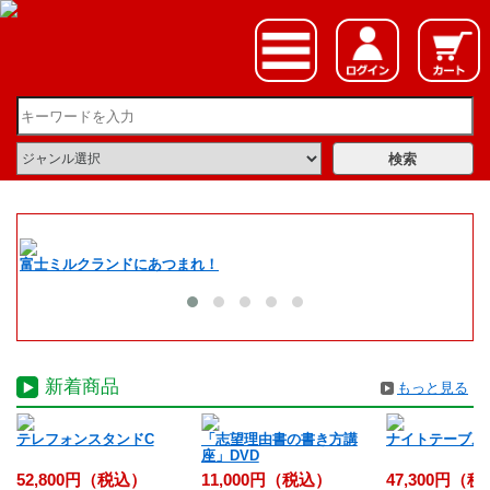
富士ミルクランドにあつまれ！
夏
新着商品
もっと見る
入
テレフォンスタンドC
「志望理由書の書き方講
ナイトテーブル
座」DVD
52,800円（税込）
11,000円（税込）
47,300円（