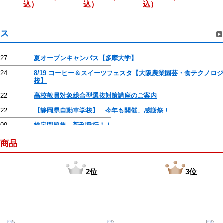
込）
込）
込）
ース
/27
夏オープンキャンパス【多摩大学】
/24
8/19 コーヒー＆スイーツフェスタ【大阪農業園芸・食テクノロ
校】
/22
高校教員対象総合型選抜対策講座のご案内
/22
【静岡県自動車学校】 今年も開催、感謝祭！
/09
検定問題集 新刊発行！！
/09
検定問題集の新刊の発行
筋商品
/02
第64回静岡ホビーショーに参加しました！
/02
OBCが新リース会計基準対応セミナーを開催
2位
3位
/23
商品の価格改定のお知らせ
/22
企業からの課題にトライして、 プロのリアルな仕事を学ぶ