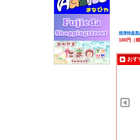
焼津特産黒
100円（
おす