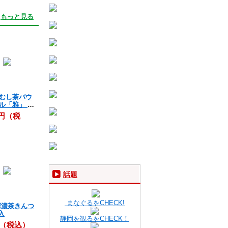
もっと見る
むし茶バウ
ル「雅」 10
8円（税
話題
まなぐるをCHECK!
深濃茶きんつ
入
静岡を観るをCHECK！
円（税込）