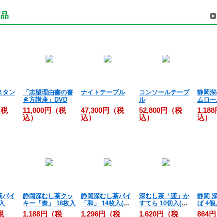
商品
スタン
「志望理由書の書
ナイトテーブル
コンソールテーブ
静岡深
き方講座」DVD
ル
ムロー
個入
（税
11,000円（税
47,300円（税
52,800円（税
1,18
込）
込）
込）
込）
茶パイ
静岡深むし茶クッ
静岡深むし茶パイ
深むし茶「謹」か
静岡 
入
キー「奏」 18枚入
「和」 14枚入(沖
すてら 10切入(沖
ば 4個
縄用)
縄用)
税
1,188円（税
1,296円（税
1,620円（税
864