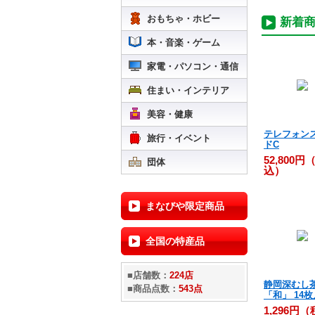
おもちゃ・ホビー
新着
本・音楽・ゲーム
家電・パソコン・通信
住まい・インテリア
美容・健康
テレフォン
旅行・イベント
ドC
52,800円
団体
込）
まなびや限定商品
全国の特産品
■店舗数：
224店
静岡深むし
■商品点数：
543点
「和」 14枚
1,296円（