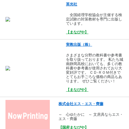
英光社
全国経理学校協会が主催する検
定試験の対策教材を専門に出版し
ています。
【まなびや】
実教出版（株）
さまざまな分野の教科書や参考書
を取り扱っております。 私たち城
南静岡高校においても、多くの教
科書や参考書が使用されており大
変好評です。 ＣＤ-ＲＯＭ付きで
とてもお手ごろな価格の商品もあ
ります。 ぜひご覧ください！
【まなびや】
株式会社エス・エス・齊藤
～ 心ゆたかに ～ 文房具ならエス・
エス・齊藤
【国府まなびや】