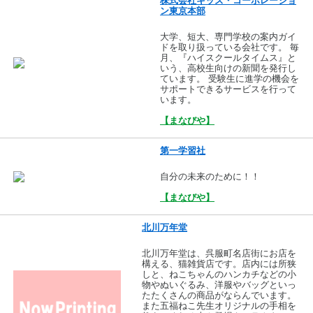
株式会社キッズ・コーポレーショ
ン東京本部
大学、短大、専門学校の案内ガイ
ドを取り扱っている会社です。 毎
月、『ハイスクールタイムス』と
いう、高校生向けの新聞を発行し
ています。 受験生に進学の機会を
サポートできるサービスを行って
います。
【まなびや】
第一学習社
自分の未来のために！！
【まなびや】
北川万年堂
北川万年堂は、呉服町名店街にお店を
構える、猫雑貨店です。店内には所狭
しと、ねこちゃんのハンカチなどの小
物やぬいぐるみ、洋服やバッグといっ
たたくさんの商品がならんでいます。
また五福ねこ先生オリジナルの手相を