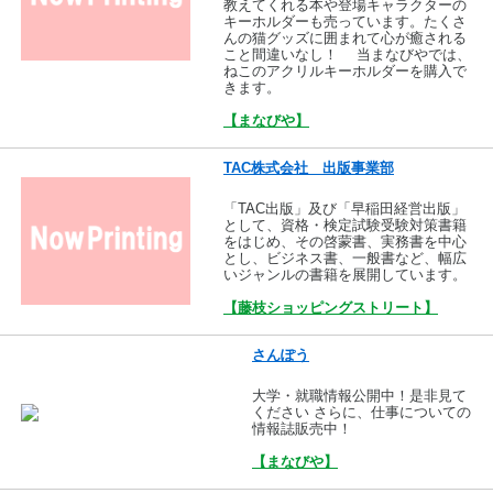
教えてくれる本や登場キャラクターの
キーホルダーも売っています。たくさ
んの猫グッズに囲まれて心が癒される
こと間違いなし！ 当まなびやでは、
ねこのアクリルキーホルダーを購入で
きます。
【まなびや】
TAC株式会社 出版事業部
「TAC出版」及び「早稲田経営出版」
として、資格・検定試験受験対策書籍
をはじめ、その啓蒙書、実務書を中心
とし、ビジネス書、一般書など、幅広
いジャンルの書籍を展開しています。
【藤枝ショッピングストリート】
さんぽう
大学・就職情報公開中！是非見て
ください さらに、仕事についての
情報誌販売中！
【まなびや】