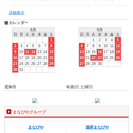
詳細表示
カレンダー
8月
9月
日
月
火
水
木
金
土
日
月
火
水
木
金
土
1
1
2
3
4
5
2
3
4
5
6
7
8
6
7
8
9
10
11
12
9
10
11
12
13
14
15
13
14
15
16
17
18
19
16
17
18
19
20
21
22
20
21
22
23
24
25
26
23
24
25
26
27
28
29
27
28
29
30
30
31
定休日
毎週(日,土)曜日
まなびやグループ
まなびや
国府まなびや