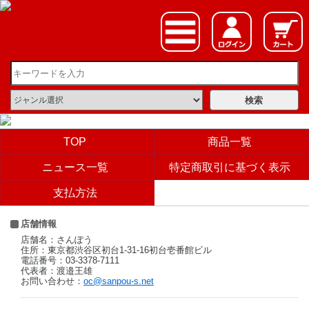
TOP
商品一覧
ニュース一覧
特定商取引に基づく表示
支払方法
店舗情報
店舗名：さんぽう
住所：東京都渋谷区初台1-31-16初台壱番館ビル
電話番号：03-3378-7111
代表者：渡邉王雄
お問い合わせ：
oc@sanpou-s.net