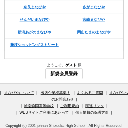
奈良まなびや
さがまなびや
せんだいまなびや
宮崎まなびや
新潟あがのまなびや
岡山たまのまなびや
藤枝ショッピングストリート
ようこそ、
ゲスト
様
新規会員登録
|
まなびやについて
|
出店企業様募集！
|
よくあるご質問
|
まなびやへ
のお問合わせ
|
|
城南静岡高等学校
|
ご利用規約
|
関連リンク
|
|
WEBサイトご利用にあたって
|
個人情報の保護方針
|
Copyright (c) 2001 johnan Shizuoka High School., All Rights Reserved.