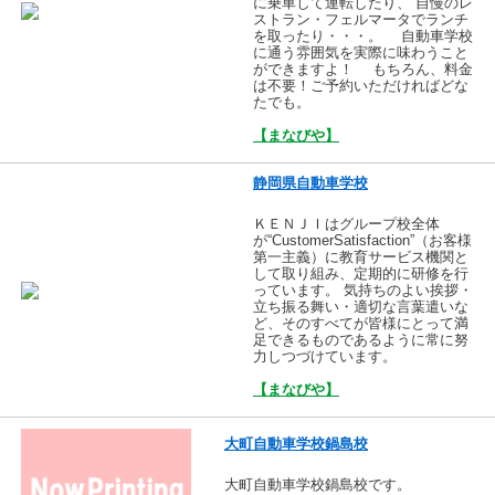
に乗車して運転したり、 自慢のレ
ストラン・フェルマータでランチ
を取ったり・・・。 自動車学校
に通う雰囲気を実際に味わうこと
ができますよ！ もちろん、料金
は不要！ご予約いただければどな
たでも。
【まなびや】
静岡県自動車学校
ＫＥＮＪＩはグループ校全体
が“CustomerSatisfaction”（お客様
第一主義）に教育サービス機関と
して取り組み、定期的に研修を行
っています。 気持ちのよい挨拶・
立ち振る舞い・適切な言葉遣いな
ど、そのすべてが皆様にとって満
足できるものであるように常に努
力しつづけています。
【まなびや】
大町自動車学校鍋島校
大町自動車学校鍋島校です。