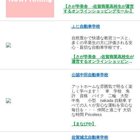
【さが学美舎 -佐賀商業高校生が運営
するオンラインショッピングモール-】
ふじ自動車学校
自然豊かで快適な教習コースと、
多くの卒業生の方に評価される安
心・親切な自動車学校です。
【さが学美舎 -佐賀商業高校生が
運営するオンラインショッピング
モール-】
公認中田自動車学校
アットホームな雰囲気で明るく楽
しく学べます！ 車 学校 免
許 資格 バイク 二輪 大型
中免 小型 nakada 自動車 す
べての人々が安心な運転を安心な
毎日を・・・ 仲間と過ごす 大切
な時間 Priceless
【まなびや】
佐賀城北自動車学校