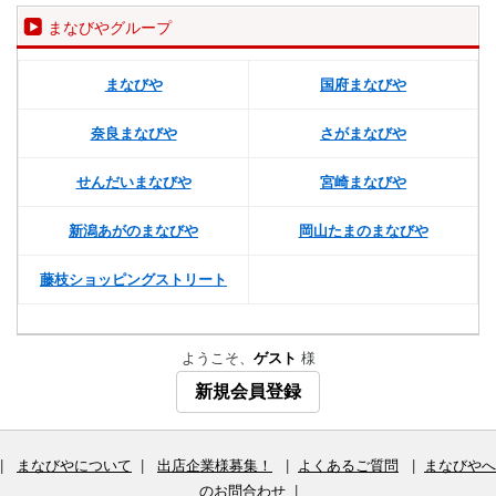
まなびやグループ
まなびや
国府まなびや
奈良まなびや
さがまなびや
せんだいまなびや
宮崎まなびや
新潟あがのまなびや
岡山たまのまなびや
藤枝ショッピングストリート
ようこそ、
ゲスト
様
新規会員登録
|
まなびやについて
|
出店企業様募集！
|
よくあるご質問
|
まなびやへ
のお問合わせ
|