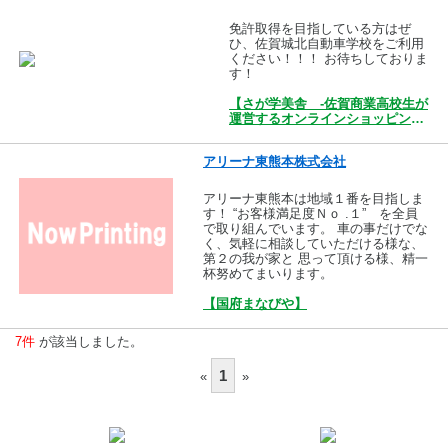
免許取得を目指している方はぜ
ひ、佐賀城北自動車学校をご利用
ください！！！ お待ちしておりま
す！
【さが学美舎 -佐賀商業高校生が
運営するオンラインショッピング
モール-】
アリーナ東熊本株式会社
アリーナ東熊本は地域１番を目指しま
す！ “お客様満足度Ｎｏ .１” を全員
で取り組んでいます。 車の事だけでな
く、気軽に相談していただける様な、
第２の我が家と 思って頂ける様、精一
杯努めてまいります。
【国府まなびや】
7件
が該当しました。
1
«
»