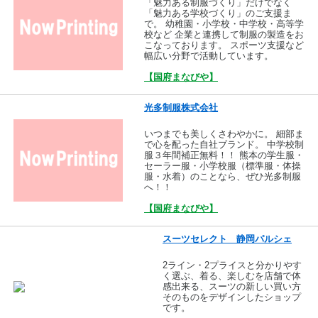
「魅力ある制服づくり」だけでなく
「魅力ある学校づくり」のご支援ま
で。 幼稚園・小学校・中学校・高等学
校など 企業と連携して制服の製造をお
こなっております。 スポーツ支援など
幅広い分野で活動しています。
【国府まなびや】
光多制服株式会社
いつまでも美しくさわやかに。 細部ま
で心を配った自社ブランド。 中学校制
服３年間補正無料！！ 熊本の学生服・
セーラー服・小学校服（標準服・体操
服・水着）のことなら、ぜひ光多制服
へ！！
【国府まなびや】
スーツセレクト 静岡パルシェ
2ライン・2プライスと分かりやす
く選ぶ、着る、楽しむを店舗で体
感出来る、スーツの新しい買い方
そのものをデザインしたショップ
です。