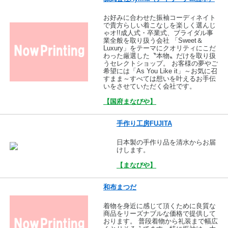
お好みに合わせた振袖コーディネイト
で貴方らしい着こなしを楽しく選んじ
ゃオ!!成人式・卒業式、ブライダル事
業全般を取り扱う会社 「Sweet＆
Luxury」をテーマにクオリティにこだ
わった厳選した〝本物〟だけを取り扱
うセレクトショップ。 お客様の夢やご
希望には「As You Like it」～お気に召
すまま～すべては想いを叶えるお手伝
いをさせていただく会社です。
【国府まなびや】
手作り工房FUJITA
日本製の手作り品を清水からお届
けします。
【まなびや】
和布まつだ
着物を身近に感じて頂くために良質な
商品をリーズナブルな価格で提供して
おります。 普段着物から礼装まで幅広