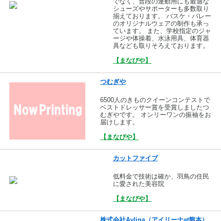
でなく、普段の運動用にも最適な
シューズやサポーターも多数取り
揃えております。 バスケ・バレー
のオリジナルウェアの制作も承っ
ています。 また、学校指定のジャ
ージや体操着、水泳用具、体育器
具なども取りそろえております。
【まなびや】
つむぎや
6500人のきものクイーンコンテストで
ベストドレッサー賞を受賞しましたつ
むぎやです。 オンリーワンの振袖をお
届けします。
【まなびや】
カットファイブ
低料金で技術は確か、羽鳥の住民
に愛された美容院
【まなびや】
株式会社Aylina（アイリーナat熊本）