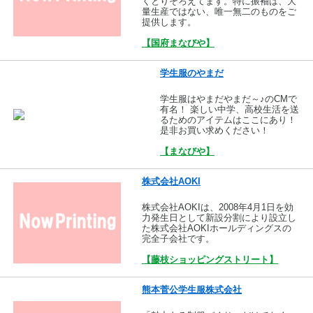
くとりそろえてます。特に振袖は、大
量生産ではない、唯一無二のものをご
提供します。
【国府まなびや】
学生服のやまだ
学生服はやまだやまだ～♪のCMで
有名！ 楽しい中学、高校生活を送
るためのアイテムはここにあり！
是非お買い求めください！
【まなびや】
株式会社AOKI
株式会社AOKIは、2008年4月1日を効
力発生日として新設分割により設立し
た株式会社AOKIホールディングスの
完全子会社です。
【藤枝ショッピングストリート】
熊本菅公学生服株式会社