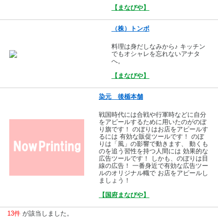
【まなびや】
（株）トンボ
料理は身だしなみから♪ キッチン
でもオシャレを忘れないアナタ
へ。
【まなびや】
染元 後楯本舗
戦国時代には合戦や行軍時などに自分
をアピールするために用いたのがのぼ
り旗です！ のぼりはお店をアピールす
るには 有効な販促ツールです！ のぼ
りは「風」の影響で動きます、 動くも
のを追う習性を持つ人間には 効果的な
広告ツールです！ しかも、のぼりは目
線の広告！ 一番身近で有効な広告ツー
ルのオリジナル幟で お店をアピールし
ましょう！
【国府まなびや】
13件
が該当しました。