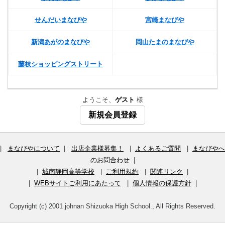
せんだいまなびや
宮崎まなびや
新潟あがのまなびや
岡山たまのまなびや
藤枝ショッピングストリート
ようこそ、
ゲスト
様
新規会員登録
|
まなびやについて
|
出店企業様募集！
|
よくあるご質問
|
まなびやへ
のお問合わせ
|
|
城南静岡高等学校
|
ご利用規約
|
関連リンク
|
|
WEBサイトご利用にあたって
|
個人情報の保護方針
|
Copyright (c) 2001 johnan Shizuoka High School., All Rights Reserved.