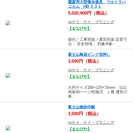
園庭用大型複合遊具 ウルトラハ
ニカム HB-０３１
5,020,400円（税込）
㈲ケイ・ケイ・プラニング
【まなびや】
据付／工事別途／運賃別途 設置寸
法： 安全領域： 対象年齢：...
富士山鳥居ピンク箔押し
3,500円（税込）
㈲ケイ・ケイ・プラニング
【まなびや】
大判サイズ180×120×15mm 11山
両面46ページ蛇腹式 １冊 通常の
奉...
富士山御朱印帳
3,500円（税込）
㈲ケイ・ケイ・プラニング
【まなびや】