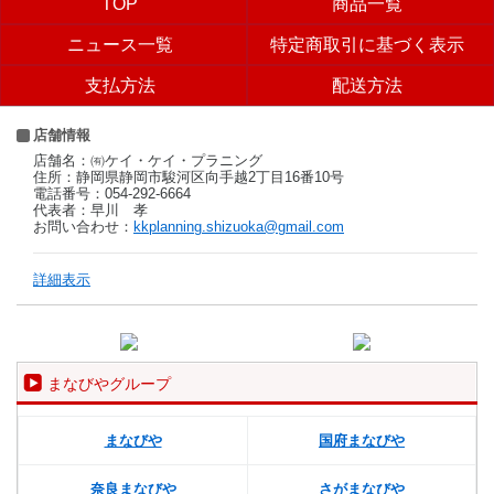
TOP
商品一覧
ニュース一覧
特定商取引に基づく表示
支払方法
配送方法
店舗情報
店舗名：㈲ケイ・ケイ・プラニング
住所：静岡県静岡市駿河区向手越2丁目16番10号
電話番号：054-292-6664
代表者：早川 孝
お問い合わせ：
kkplanning.shizuoka@gmail.com
詳細表示
まなびやグループ
まなびや
国府まなびや
奈良まなびや
さがまなびや