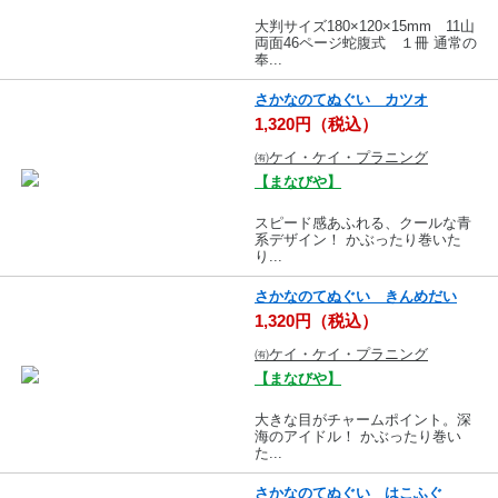
大判サイズ180×120×15mm 11山
両面46ページ蛇腹式 １冊 通常の
奉...
さかなのてぬぐい カツオ
1,320円（税込）
㈲ケイ・ケイ・プラニング
【まなびや】
スピード感あふれる、クールな青
系デザイン！ かぶったり巻いた
り...
さかなのてぬぐい きんめだい
1,320円（税込）
㈲ケイ・ケイ・プラニング
【まなびや】
大きな目がチャームポイント。深
海のアイドル！ かぶったり巻い
た...
さかなのてぬぐい はこふぐ