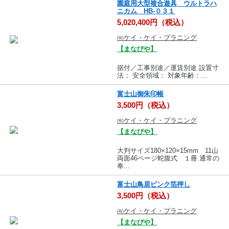
園庭用大型複合遊具 ウルトラハ
ニカム HB-０３１
5,020,400円（税込）
㈲ケイ・ケイ・プラニング
【まなびや】
据付／工事別途／運賃別途 設置寸
法： 安全領域： 対象年齢：...
富士山御朱印帳
3,500円（税込）
㈲ケイ・ケイ・プラニング
【まなびや】
大判サイズ180×120×15mm 11山
両面46ページ蛇腹式 １冊 通常の
奉...
富士山鳥居ピンク箔押し
3,500円（税込）
㈲ケイ・ケイ・プラニング
【まなびや】