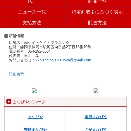
TOP
商品一覧
ニュース一覧
特定商取引に基づく表示
支払方法
配送方法
店舗情報
店舗名：㈲ケイ・ケイ・プラニング
住所：静岡県静岡市駿河区向手越2丁目16番10号
電話番号：054-292-6664
代表者：早川 孝
お問い合わせ：
kkplanning.shizuoka@gmail.com
詳細表示
まなびやグループ
まなびや
国府まなびや
奈良まなびや
さがまなびや