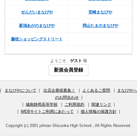
せんだいまなびや
宮崎まなびや
新潟あがのまなびや
岡山たまのまなびや
藤枝ショッピングストリート
ようこそ、
ゲスト
様
新規会員登録
|
まなびやについて
|
出店企業様募集！
|
よくあるご質問
|
まなびやへ
のお問合わせ
|
|
城南静岡高等学校
|
ご利用規約
|
関連リンク
|
|
WEBサイトご利用にあたって
|
個人情報の保護方針
|
Copyright (c) 2001 johnan Shizuoka High School., All Rights Reserved.