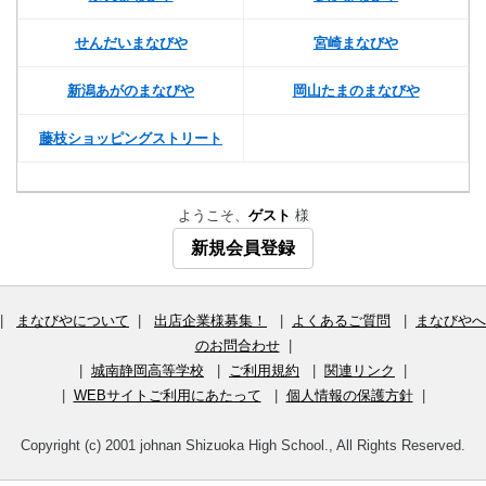
せんだいまなびや
宮崎まなびや
新潟あがのまなびや
岡山たまのまなびや
藤枝ショッピングストリート
ようこそ、
ゲスト
様
新規会員登録
|
まなびやについて
|
出店企業様募集！
|
よくあるご質問
|
まなびやへ
のお問合わせ
|
|
城南静岡高等学校
|
ご利用規約
|
関連リンク
|
|
WEBサイトご利用にあたって
|
個人情報の保護方針
|
Copyright (c) 2001 johnan Shizuoka High School., All Rights Reserved.