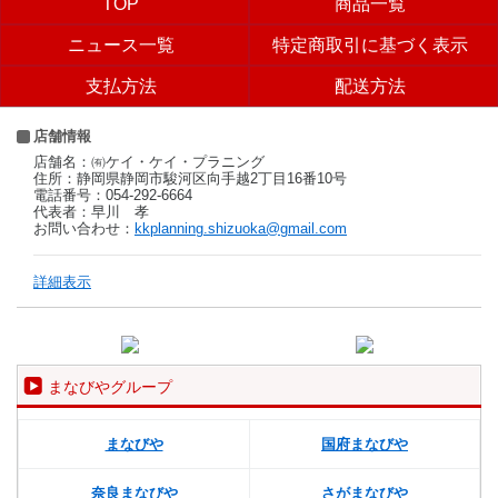
TOP
商品一覧
ニュース一覧
特定商取引に基づく表示
支払方法
配送方法
店舗情報
店舗名：㈲ケイ・ケイ・プラニング
住所：静岡県静岡市駿河区向手越2丁目16番10号
電話番号：054-292-6664
代表者：早川 孝
お問い合わせ：
kkplanning.shizuoka@gmail.com
詳細表示
まなびやグループ
まなびや
国府まなびや
奈良まなびや
さがまなびや