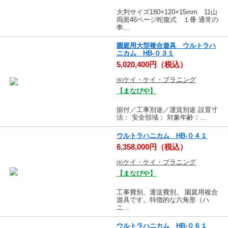
大判サイズ180×120×15mm 11山
両面46ページ蛇腹式 １冊 通常の
奉...
園庭用大型複合遊具 ウルトラハ
ニカム HB-０３１
5,020,400円（税込）
㈲ケイ・ケイ・プラニング
【まなびや】
据付／工事別途／運賃別途 設置寸
法： 安全領域： 対象年齢：...
ウルトラハニカム HB-０４１
6,358,000円（税込）
㈲ケイ・ケイ・プラニング
【まなびや】
工事費別、運送費別。 園庭用複合
遊具です。特徴的な六角形（ハ
ニ...
ウルトラハニカム HB-０６１