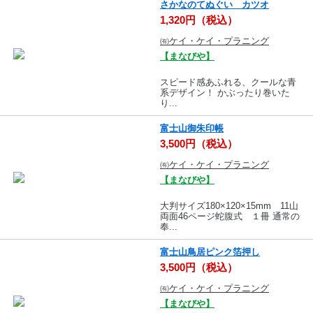
さかなのてぬぐい カツオ
1,320円（税込）
㈲ケイ・ケイ・プラニング
【まなびや】
スピード感あふれる、クールな青
系デザイン！ かぶったり巻いた
り...
富士山御朱印帳
3,500円（税込）
㈲ケイ・ケイ・プラニング
【まなびや】
大判サイズ180×120×15mm 11山
両面46ページ蛇腹式 １冊 通常の
奉...
富士山鳥居ピンク箔押し
3,500円（税込）
㈲ケイ・ケイ・プラニング
【まなびや】