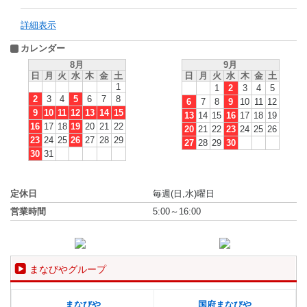
詳細表示
カレンダー
8月
9月
日
月
火
水
木
金
土
日
月
火
水
木
金
土
1
1
2
3
4
5
2
3
4
5
6
7
8
6
7
8
9
10
11
12
9
10
11
12
13
14
15
13
14
15
16
17
18
19
16
17
18
19
20
21
22
20
21
22
23
24
25
26
23
24
25
26
27
28
29
27
28
29
30
30
31
定休日
毎週(日,水)曜日
営業時間
5:00～16:00
まなびやグループ
まなびや
国府まなびや