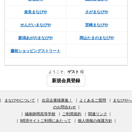
奈良まなびや
さがまなびや
せんだいまなびや
宮崎まなびや
新潟あがのまなびや
岡山たまのまなびや
藤枝ショッピングストリート
ようこそ、
ゲスト
様
新規会員登録
|
まなびやについて
|
出店企業様募集！
|
よくあるご質問
|
まなびやへ
のお問合わせ
|
|
城南静岡高等学校
|
ご利用規約
|
関連リンク
|
|
WEBサイトご利用にあたって
|
個人情報の保護方針
|