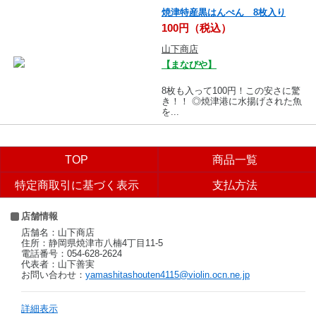
焼津特産黒はんぺん 8枚入り
100円（税込）
山下商店
【まなびや】
8枚も入って100円！この安さに驚
き！！ ◎焼津港に水揚げされた魚
を...
TOP
商品一覧
特定商取引に基づく表示
支払方法
店舗情報
店舗名：山下商店
住所：静岡県焼津市八楠4丁目11-5
電話番号：054-628-2624
代表者：山下善実
お問い合わせ：
yamashitashouten4115@violin.ocn.ne.jp
詳細表示