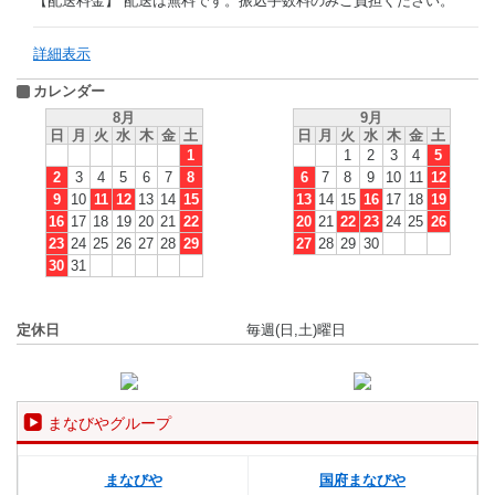
【配送料金】 配送は無料です。振込手数料のみご負担ください。
詳細表示
カレンダー
8月
9月
日
月
火
水
木
金
土
日
月
火
水
木
金
土
1
1
2
3
4
5
2
3
4
5
6
7
8
6
7
8
9
10
11
12
9
10
11
12
13
14
15
13
14
15
16
17
18
19
16
17
18
19
20
21
22
20
21
22
23
24
25
26
23
24
25
26
27
28
29
27
28
29
30
30
31
定休日
毎週(日,土)曜日
まなびやグループ
まなびや
国府まなびや