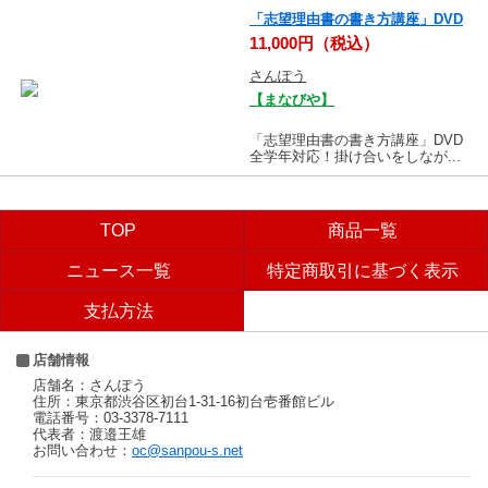
「志望理由書の書き方講座」DVD
11,000円（税込）
さんぽう
【まなびや】
「志望理由書の書き方講座」DVD
全学年対応！掛け合いをしなが...
TOP
商品一覧
ニュース一覧
特定商取引に基づく表示
支払方法
店舗情報
店舗名：さんぽう
住所：東京都渋谷区初台1-31-16初台壱番館ビル
電話番号：03-3378-7111
代表者：渡邉王雄
お問い合わせ：
oc@sanpou-s.net