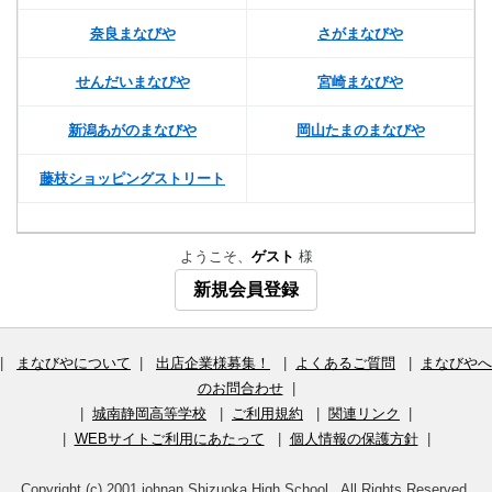
奈良まなびや
さがまなびや
せんだいまなびや
宮崎まなびや
新潟あがのまなびや
岡山たまのまなびや
藤枝ショッピングストリート
ようこそ、
ゲスト
様
新規会員登録
|
まなびやについて
|
出店企業様募集！
|
よくあるご質問
|
まなびやへ
のお問合わせ
|
|
城南静岡高等学校
|
ご利用規約
|
関連リンク
|
|
WEBサイトご利用にあたって
|
個人情報の保護方針
|
Copyright (c) 2001 johnan Shizuoka High School., All Rights Reserved.