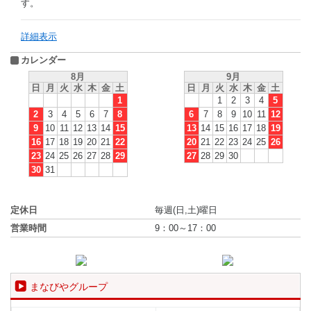
す。
詳細表示
カレンダー
8月
9月
日
月
火
水
木
金
土
日
月
火
水
木
金
土
1
1
2
3
4
5
2
3
4
5
6
7
8
6
7
8
9
10
11
12
9
10
11
12
13
14
15
13
14
15
16
17
18
19
16
17
18
19
20
21
22
20
21
22
23
24
25
26
23
24
25
26
27
28
29
27
28
29
30
30
31
定休日
毎週(日,土)曜日
営業時間
9：00～17：00
まなびやグループ