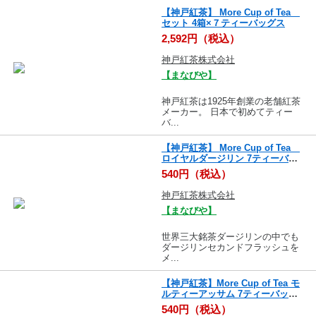
【神戸紅茶】 More Cup of Tea
セット 4箱×７ティーバッグス
2,592円（税込）
神戸紅茶株式会社
【まなびや】
神戸紅茶は1925年創業の老舗紅茶
メーカー。 日本で初めてティー
バ...
【神戸紅茶】 More Cup of Tea
ロイヤルダージリン 7ティーバッ
グス
540円（税込）
神戸紅茶株式会社
【まなびや】
世界三大銘茶ダージリンの中でも
ダージリンセカンドフラッシュを
メ...
【神戸紅茶】More Cup of Tea モ
ルティーアッサム 7ティーバッグ
ス
540円（税込）