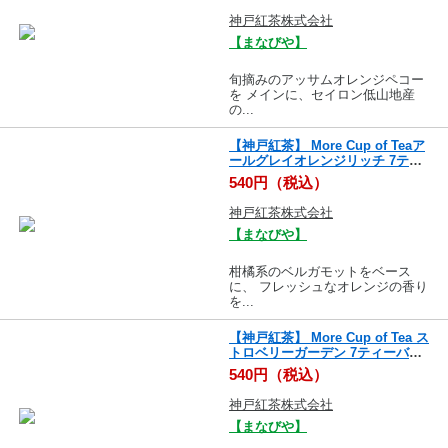
神戸紅茶株式会社
【まなびや】
旬摘みのアッサムオレンジペコー
を メインに、セイロン低山地産
の...
【神戸紅茶】 More Cup of Teaア
ールグレイオレンジリッチ 7ティ
ーバッグス
540円（税込）
神戸紅茶株式会社
【まなびや】
柑橘系のベルガモットをベース
に、 フレッシュなオレンジの香り
を...
【神戸紅茶】 More Cup of Tea ス
トロベリーガーデン 7ティーバッ
グス
540円（税込）
神戸紅茶株式会社
【まなびや】