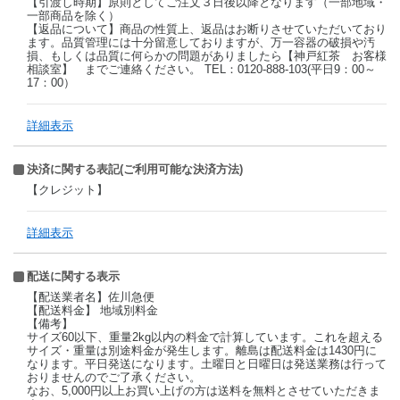
【引渡し時期】原則としてご注文３日後以降となります（一部地域・
一部商品を除く）
【返品について】商品の性質上、返品はお断りさせていただいており
ます。品質管理には十分留意しておりますが、万一容器の破損や汚
損、もしくは品質に何らかの問題がありましたら【神戸紅茶 お客様
相談室】 までご連絡ください。 TEL：0120-888-103(平日9：00～
17：00）
詳細表示
決済に関する表記(ご利用可能な決済方法)
【クレジット】
詳細表示
配送に関する表示
【配送業者名】佐川急便
【配送料金】 地域別料金
【備考】
サイズ60以下、重量2kg以内の料金で計算しています。これを超える
サイズ・重量は別途料金が発生します。離島は配送料金は1430円に
なります。平日発送になります。土曜日と日曜日は発送業務は行って
おりませんのでご了承ください。
なお、5,000円以上お買い上げの方は送料を無料とさせていただきま