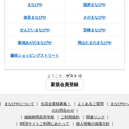
まなびや
国府まなびや
奈良まなびや
さがまなびや
せんだいまなびや
宮崎まなびや
新潟あがのまなびや
岡山たまのまなびや
藤枝ショッピングストリート
ようこそ、
ゲスト
様
新規会員登録
|
まなびやについて
|
出店企業様募集！
|
よくあるご質問
|
まなびやへ
のお問合わせ
|
|
城南静岡高等学校
|
ご利用規約
|
関連リンク
|
|
WEBサイトご利用にあたって
|
個人情報の保護方針
|