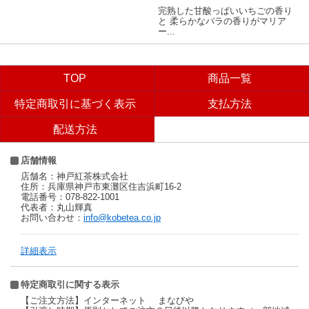
完熟した甘酸っぱいいちごの香り
と 柔らかなバラの香りがマリア
ー...
TOP
商品一覧
特定商取引に基づく表示
支払方法
配送方法
店舗情報
店舗名：神戸紅茶株式会社
住所：兵庫県神戸市東灘区住吉浜町16-2
電話番号：078-822-1001
代表者：丸山輝真
お問い合わせ：
info@kobetea.co.jp
詳細表示
特定商取引に関する表示
【ご注文方法】インターネット まなびや