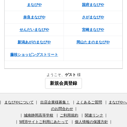
まなびや
国府まなびや
奈良まなびや
さがまなびや
せんだいまなびや
宮崎まなびや
新潟あがのまなびや
岡山たまのまなびや
藤枝ショッピングストリート
ようこそ、
ゲスト
様
新規会員登録
|
まなびやについて
|
出店企業様募集！
|
よくあるご質問
|
まなびやへ
のお問合わせ
|
|
城南静岡高等学校
|
ご利用規約
|
関連リンク
|
|
WEBサイトご利用にあたって
|
個人情報の保護方針
|