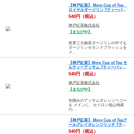
【神戸紅茶】 More Cup of Tea
ロイヤルダージリン 7ティーバッ
グス
540円（税込）
神戸紅茶株式会社
【まなびや】
世界三大銘茶ダージリンの中でも
ダージリンセカンドフラッシュを
メ...
【神戸紅茶】More Cup of Tea モ
ルティーアッサム 7ティーバッグ
ス
540円（税込）
神戸紅茶株式会社
【まなびや】
旬摘みのアッサムオレンジペコー
を メインに、セイロン低山地産
の...
【神戸紅茶】 More Cup of Teaア
ールグレイオレンジリッチ 7ティ
ーバッグス
540円（税込）