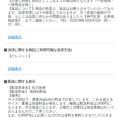
【引渡し時期】原則としてご注文３日後以降となります（一部地域・
一部商品を除く）
【返品について】商品の性質上、返品はお断りさせていただいており
ます。品質管理には十分留意しておりますが、万一容器の破損や汚
損、もしくは品質に何らかの問題がありましたら【神戸紅茶 お客様
相談室】 までご連絡ください。 TEL：0120-888-103(平日9：00～
17：00）
詳細表示
決済に関する表記(ご利用可能な決済方法)
【クレジット】
詳細表示
配送に関する表示
【配送業者名】佐川急便
【配送料金】 地域別料金
【備考】
サイズ60以下、重量2kg以内の料金で計算しています。これを超える
サイズ・重量は別途料金が発生します。離島は配送料金は1430円に
なります。平日発送になります。土曜日と日曜日は発送業務は行って
おりませんのでご了承ください。
なお、5,000円以上お買い上げの方は送料を無料とさせていただきま