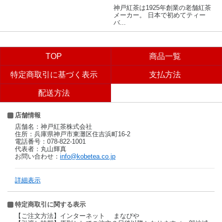
神戸紅茶は1925年創業の老舗紅茶
メーカー。 日本で初めてティー
バ...
TOP
商品一覧
特定商取引に基づく表示
支払方法
配送方法
店舗情報
店舗名：神戸紅茶株式会社
住所：兵庫県神戸市東灘区住吉浜町16-2
電話番号：078-822-1001
代表者：丸山輝真
お問い合わせ：
info@kobetea.co.jp
詳細表示
特定商取引に関する表示
【ご注文方法】インターネット まなびや