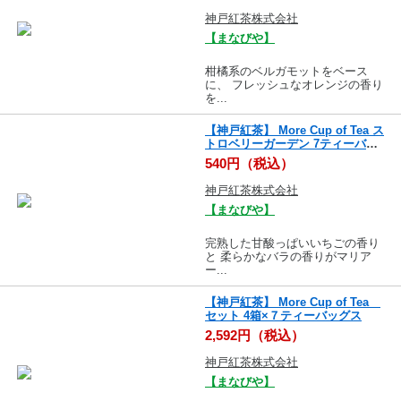
神戸紅茶株式会社
【まなびや】
柑橘系のベルガモットをベース
に、 フレッシュなオレンジの香り
を...
【神戸紅茶】 More Cup of Tea ス
トロベリーガーデン 7ティーバッ
グス
540円（税込）
神戸紅茶株式会社
【まなびや】
完熟した甘酸っぱいいちごの香り
と 柔らかなバラの香りがマリア
ー...
【神戸紅茶】 More Cup of Tea
セット 4箱×７ティーバッグス
2,592円（税込）
神戸紅茶株式会社
【まなびや】