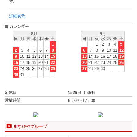
す。
詳細表示
カレンダー
8月
9月
日
月
火
水
木
金
土
日
月
火
水
木
金
土
1
1
2
3
4
5
2
3
4
5
6
7
8
6
7
8
9
10
11
12
9
10
11
12
13
14
15
13
14
15
16
17
18
19
16
17
18
19
20
21
22
20
21
22
23
24
25
26
23
24
25
26
27
28
29
27
28
29
30
30
31
定休日
毎週(日,土)曜日
営業時間
9：00～17：00
まなびやグループ