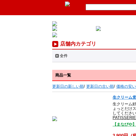
店舗内カテゴリ
全件
商品一覧
更新日の新しい順
/
更新日の古い順
/
価格の安い
生クリーム党
生クリーム好
ょっとだけス
してくださ
PATISSERIE
【まなびや
2,900円