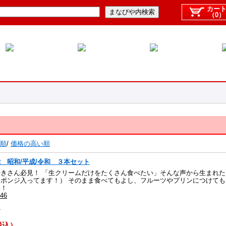
カー
（0）
順
/
価格の高い順
 昭和/平成/令和 ３本セット
きさん必見！ 「生クリームだけをたくさん食べたい」そんな声から生まれた
ポンジ入ってます！） そのまま食べてもよし、フルーツやプリンにつけても
い！
46
】
（税込）