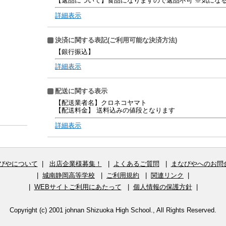
【返品について】食品になりますので返品不可 ※気にな
詳細表示
決済に関する表記(ご利用可能な決済方法)
【銀行振込】
詳細表示
配送に関する表示
【配送業者名】クロネコヤマト
【配送料金】 送料込みの値段となります
詳細表示
びやについて
|
出店企業様募集！
|
よくあるご質問
|
まなびやへのお問
|
城南静岡高等学校
|
ご利用規約
|
関連リンク
|
|
WEBサイトご利用にあたって
|
個人情報の保護方針
|
Copyright (c) 2001 johnan Shizuoka High School., All Rights Reserved.