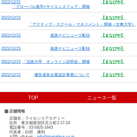
2022/12/21
【まなびや】
「グローバル進学×サイエンスフェア」開催
2022/12/21
【まなびや】
「アクティブ・スクール・マネジメント」開催（文教大学）
2022/12/21
進路ナビニュース配信
【まなびや】
2022/12/21
進路ナビニュース配信
【まなびや】
2022/12/21
「法政大学 オンライン説明会」開催
【まなびや】
2022/12/21
優良成長企業認定事業について
【まなびや】
TOP
ニュース一覧
店舗情報
店舗名：ライセンスアカデミー
住所：東京都新宿区百人町2-17-24
電話番号：03-5925-1643
代表者：白田 康則
お問い合わせ：
info@manabiya.co.jp