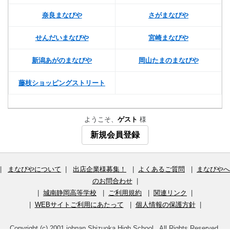
奈良まなびや
さがまなびや
せんだいまなびや
宮崎まなびや
新潟あがのまなびや
岡山たまのまなびや
藤枝ショッピングストリート
ようこそ、
ゲスト
様
新規会員登録
|
まなびやについて
|
出店企業様募集！
|
よくあるご質問
|
まなびやへ
のお問合わせ
|
|
城南静岡高等学校
|
ご利用規約
|
関連リンク
|
|
WEBサイトご利用にあたって
|
個人情報の保護方針
|
Copyright (c) 2001 johnan Shizuoka High School., All Rights Reserved.