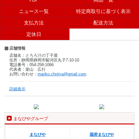
ニュース一覧
特定商取引に基づく表示
支払方法
配送方法
定休日
店舗情報
店舗名：とろろ汁の丁子屋
住所：静岡県静岡市駿河区丸子7-10-10
電話番号：054-258-1066
代表者：柴山 広行
お問い合わせ：
mariko.chojiya@gmail.com
詳細表示
まなびやグループ
まなびや
国府まなびや