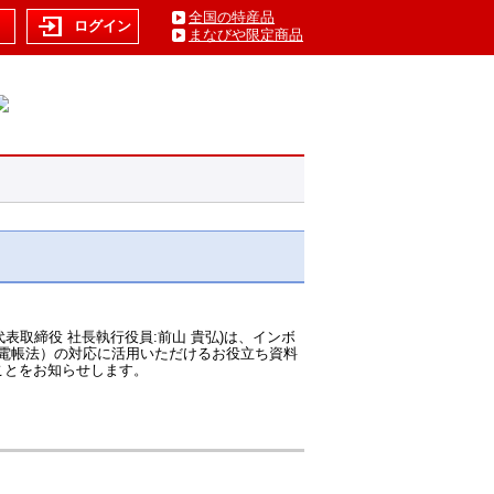
全国の特産品
ト
ログイン
まなびや限定商品
表取締役 社長執行役員:前山 貴弘)は、インボ
電帳法）の対応に活用いただけるお役立ち資料
ことをお知らせします。