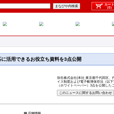
カー
（0）
応に活用できるお役立ち資料を3点公開
弥生株式会社(本社:東京都千代田区、代
イス制度および電子帳簿保存法（以下
（ホワイトペーパー）3点を公開した
店舗情報