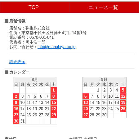
TOP
ニュース一覧
店舗情報
店舗名：弥生株式会社
住所：東京都千代田区外神田4丁目14番1号
電話番号：0570-001-841
代表者：岡本浩一郎
お問い合わせ：
info@manabiya.co.jp
詳細表示
カレンダー
8月
9月
日
月
火
水
木
金
土
日
月
火
水
木
金
土
1
1
2
3
4
5
2
3
4
5
6
7
8
6
7
8
9
10
11
12
9
10
11
12
13
14
15
13
14
15
16
17
18
19
16
17
18
19
20
21
22
20
21
22
23
24
25
26
23
24
25
26
27
28
29
27
28
29
30
30
31