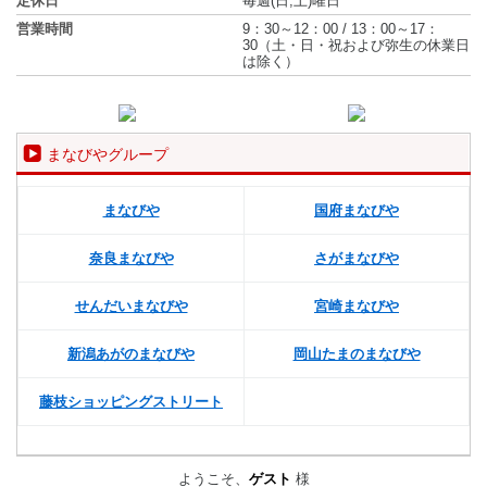
定休日
毎週(日,土)曜日
営業時間
9：30～12：00 / 13：00～17：
30（土・日・祝および弥生の休業日
は除く）
まなびやグループ
まなびや
国府まなびや
奈良まなびや
さがまなびや
せんだいまなびや
宮崎まなびや
新潟あがのまなびや
岡山たまのまなびや
藤枝ショッピングストリート
ようこそ、
ゲスト
様