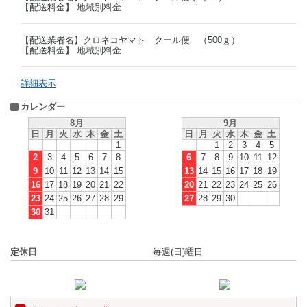
【配送料金】 地域別料金
【配送業者名】クロネコヤマト クール便 （500ｇ）
【配送料金】 地域別料金
詳細表示
カレンダー
8月
9月
日
月
火
水
木
金
土
日
月
火
水
木
金
土
1
1
2
3
4
5
2
3
4
5
6
7
8
6
7
8
9
10
11
12
9
10
11
12
13
14
15
13
14
15
16
17
18
19
16
17
18
19
20
21
22
20
21
22
23
24
25
26
23
24
25
26
27
28
29
27
28
29
30
30
31
定休日
毎週(日)曜日