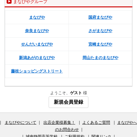
まなびやグループ
まなびや
国府まなびや
奈良まなびや
さがまなびや
せんだいまなびや
宮崎まなびや
新潟あがのまなびや
岡山たまのまなびや
藤枝ショッピングストリート
ようこそ、
ゲスト
様
新規会員登録
|
まなびやについて
|
出店企業様募集！
|
よくあるご質問
|
まなびやへ
のお問合わせ
|
|
城南静岡高等学校
|
ご利用規約
|
関連リンク
|