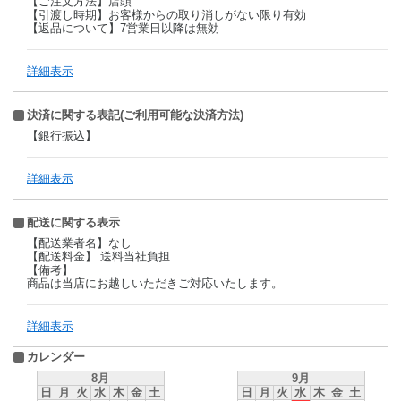
【ご注文方法】店頭
【引渡し時期】お客様からの取り消しがない限り有効
【返品について】7営業日以降は無効
詳細表示
決済に関する表記(ご利用可能な決済方法)
【銀行振込】
詳細表示
配送に関する表示
【配送業者名】なし
【配送料金】 送料当社負担
【備考】
商品は当店にお越しいただきご対応いたします。
詳細表示
カレンダー
8月
9月
日
月
火
水
木
金
土
日
月
火
水
木
金
土