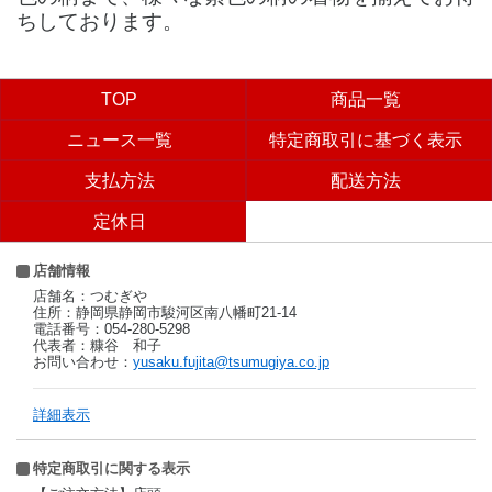
ちしております。
TOP
商品一覧
ニュース一覧
特定商取引に基づく表示
支払方法
配送方法
定休日
店舗情報
店舗名：つむぎや
住所：静岡県静岡市駿河区南八幡町21-14
電話番号：054-280-5298
代表者：糠谷 和子
お問い合わせ：
yusaku.fujita@tsumugiya.co.jp
詳細表示
特定商取引に関する表示