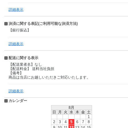
詳細表示
決済に関する表記(ご利用可能な決済方法)
【銀行振込】
詳細表示
配送に関する表示
【配送業者名】なし
【配送料金】 送料当社負担
【備考】
商品は当店にお越しいただきご対応いたします。
詳細表示
カレンダー
8月
日
月
火
水
木
金
土
1
2
3
4
5
6
7
8
9
10
11
12
13
14
15