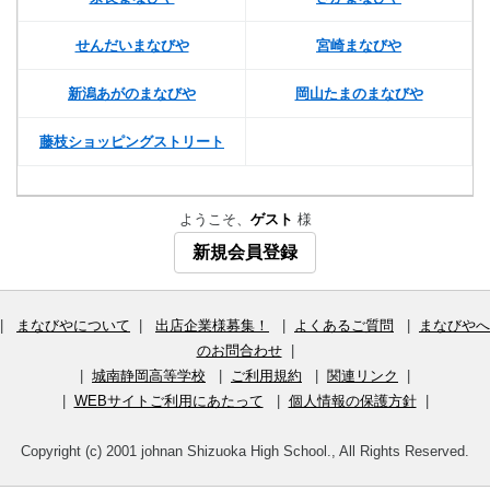
せんだいまなびや
宮崎まなびや
新潟あがのまなびや
岡山たまのまなびや
藤枝ショッピングストリート
ようこそ、
ゲスト
様
新規会員登録
|
まなびやについて
|
出店企業様募集！
|
よくあるご質問
|
まなびやへ
のお問合わせ
|
|
城南静岡高等学校
|
ご利用規約
|
関連リンク
|
|
WEBサイトご利用にあたって
|
個人情報の保護方針
|
Copyright (c) 2001 johnan Shizuoka High School., All Rights Reserved.