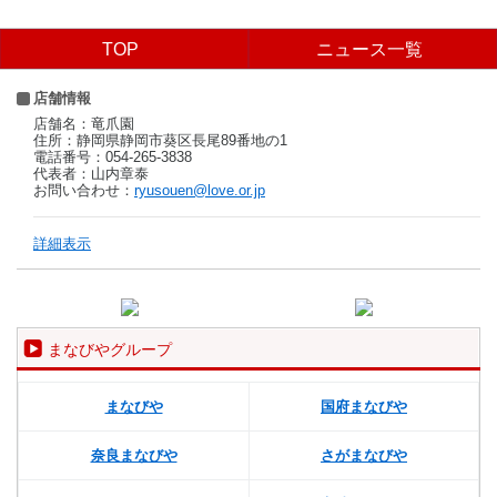
TOP
ニュース一覧
店舗情報
店舗名：竜爪園
住所：静岡県静岡市葵区長尾89番地の1
電話番号：054-265-3838
代表者：山内章泰
お問い合わせ：
ryusouen@love.or.jp
詳細表示
まなびやグループ
まなびや
国府まなびや
奈良まなびや
さがまなびや