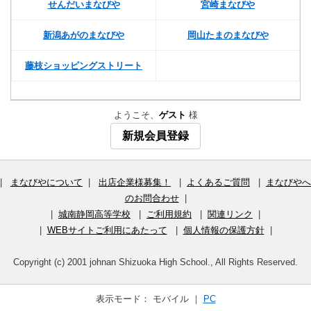
せんだいまなびや
宮崎まなびや
新潟あがのまなびや
岡山たまのまなびや
藤枝ショッピングストリート
ようこそ、
ゲスト
様
新規会員登録
|
まなびやについて
|
出店企業様募集！
|
よくあるご質問
|
まなびやへ
のお問合わせ
|
|
城南静岡高等学校
|
ご利用規約
|
関連リンク
|
|
WEBサイトご利用にあたって
|
個人情報の保護方針
|
Copyright (c) 2001 johnan Shizuoka High School., All Rights Reserved.
表示モード： モバイル ｜
PC