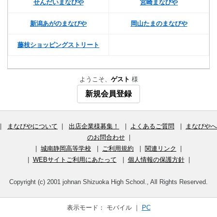
せんだいまなびや
宮崎まなびや
新潟あがのまなびや
岡山たまのまなびや
藤枝ショッピングストリート
ようこそ、
ゲスト
様
新規会員登録
|
まなびやについて
|
出店企業様募集！
|
よくあるご質問
|
まなびやへ
のお問合わせ
|
|
城南静岡高等学校
|
ご利用規約
|
関連リンク
|
|
WEBサイトご利用にあたって
|
個人情報の保護方針
|
Copyright (c) 2001 johnan Shizuoka High School., All Rights Reserved.
表示モード： モバイル ｜
PC