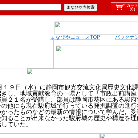
カー
（0）
まなびやニュースTOP
バックナ
１９日（水）に静岡市観光交流文化局歴史文化課
招きし、地域貢献教育の一環として「市政出前講座
部員２１名が受講し、部員は静岡市葵区にある駿府
その他にも現在駿府城で行っている発掘調査の進行
つかったものなどの最新の情報について学んだ。受
か知ることが出来なかった駿府城の歴史や構造を理
話していた。