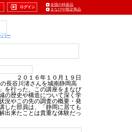
全国の特産品
ト
ログイン
まなびや限定商品
ンバー
２０１６年１０月１９日
の長谷川渚さんを城南静岡高
」を行った。この講座をまなび
城の歴史や構造について深く学
状況やこの先の調査の概要・発
講した部員は、「静岡に居ても
解出来たことは貴重な体験だっ