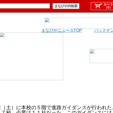
カー
（0）
まなびやニュースTOP
バックナ
日（土）に本校の５階で進路ガイダンスが行われた
２７校、企業は１１社だった。このガイダンスには