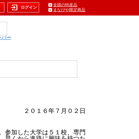
全国の特産品
ト
ログイン
まなびや限定商品
ンバー
２０１６年７月０２日
。参加した大学は５１校、専門
、早くから進路に興味を持つた