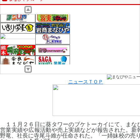
ニュースＴＯＰ
１１月２６日に葵タワーのブケトーカイにて、まな
営業実績や広報活動や売上実績などが報告された。新
野竜、社長に寺尾斗維が任命された。「一姉妹校の売り上げ