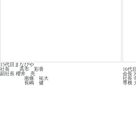
15代目まなびや
社長 高市 彩香
16代
副社長 櫻井 亮
会長 
南條 祐大
社長 
長嶋 健
専務 