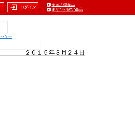
全国の特産品
ト
ログイン
まなびや限定商品
ンバー
２０１５年３月２４日