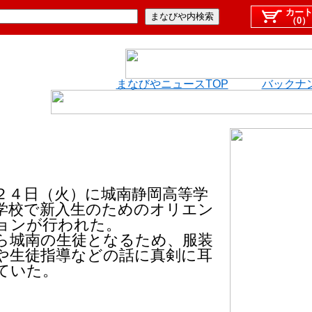
カー
（0）
まなびやニュースTOP
バックナ
４日（火）に城南静岡高等学
学校で新入生のためのオリエン
ョンが行われた。
ら城南の生徒となるため、服装
や生徒指導などの話に真剣に耳
ていた。