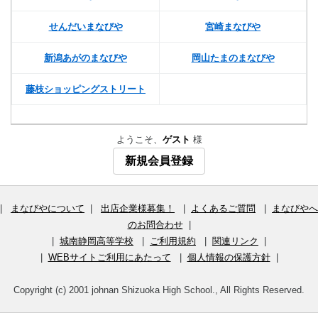
せんだいまなびや
宮崎まなびや
新潟あがのまなびや
岡山たまのまなびや
藤枝ショッピングストリート
ようこそ、
ゲスト
様
新規会員登録
|
まなびやについて
|
出店企業様募集！
|
よくあるご質問
|
まなびやへ
のお問合わせ
|
|
城南静岡高等学校
|
ご利用規約
|
関連リンク
|
|
WEBサイトご利用にあたって
|
個人情報の保護方針
|
Copyright (c) 2001 johnan Shizuoka High School., All Rights Reserved.