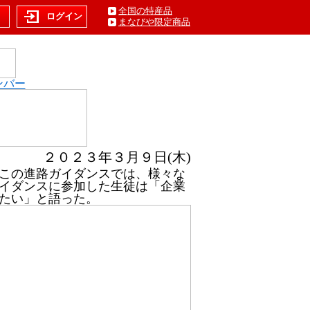
全国の特産品
ト
ログイン
まなびや限定商品
ンバー
２０２３年３月９日(木)
この進路ガイダンスでは、様々な
イダンスに参加した生徒は「企業
たい」と語った。