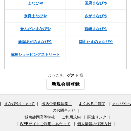
まなびや
国府まなびや
奈良まなびや
さがまなびや
せんだいまなびや
宮崎まなびや
新潟あがのまなびや
岡山たまのまなびや
藤枝ショッピングストリート
ようこそ、
ゲスト
様
新規会員登録
|
まなびやについて
|
出店企業様募集！
|
よくあるご質問
|
まなびやへ
のお問合わせ
|
|
城南静岡高等学校
|
ご利用規約
|
関連リンク
|
|
WEBサイトご利用にあたって
|
個人情報の保護方針
|