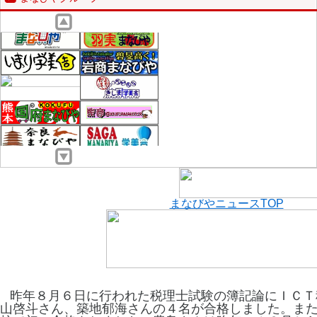
まなびやニュースTOP
昨年８月６日に行われた税理士試験の簿記論にＩＣＴ
山啓斗さん、築地郁海さんの４名が合格しました。ま