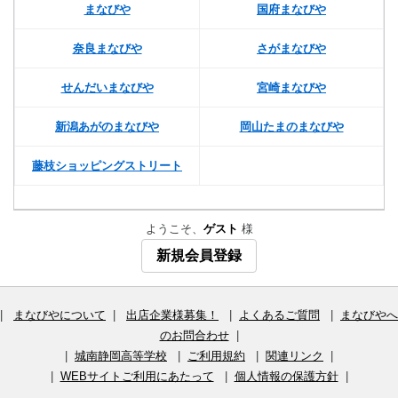
まなびや
国府まなびや
奈良まなびや
さがまなびや
せんだいまなびや
宮崎まなびや
新潟あがのまなびや
岡山たまのまなびや
藤枝ショッピングストリート
ようこそ、
ゲスト
様
新規会員登録
|
まなびやについて
|
出店企業様募集！
|
よくあるご質問
|
まなびやへ
のお問合わせ
|
|
城南静岡高等学校
|
ご利用規約
|
関連リンク
|
|
WEBサイトご利用にあたって
|
個人情報の保護方針
|