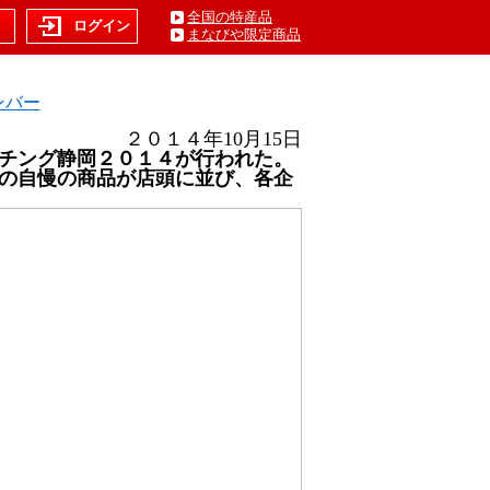
全国の特産品
ト
ログイン
まなびや限定商品
ンバー
２０１４年10月15日
チング静岡２０１４が行われた。
の自慢の商品が店頭に並び、各企