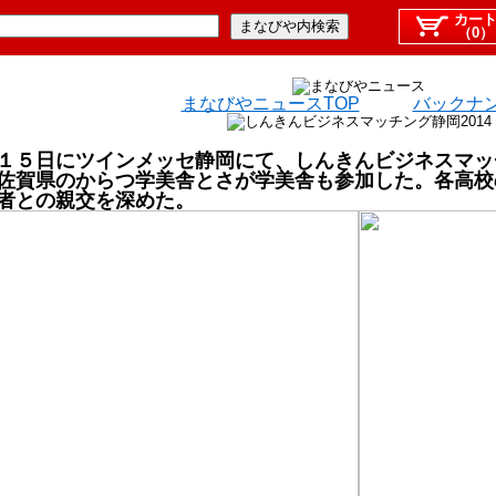
カー
（0）
まなびやニュースTOP
バックナ
１５日にツインメッセ静岡にて、しんきんビジネスマッ
佐賀県のからつ学美舎とさが学美舎も参加した。各高校
者との親交を深めた。