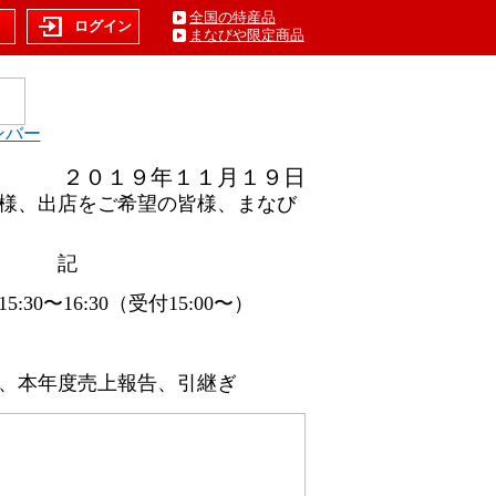
全国の特産品
ト
ログイン
まなびや限定商品
ンバー
２０１９年１１月１９日
様、出店をご希望の皆様、まなび
記
:30（受付15:00〜）
静岡
度売上報告、引継ぎ