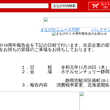
カー
（0）
まなびやニュースTOP
バックナ
18周年報告会を下記の日程で行います。出店企業の皆
をお持ちの皆様のご来場をお待ちしております。
程 令和元年11月28日（木）15:30〜16
会 場 ホテルセンチュリー
岡市駿河区南町18-1
告内容 消費税率変更、北海道開拓、本年