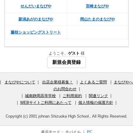
せんだいまなびや
宮崎まなびや
新潟あがのまなびや
岡山たまのまなびや
藤枝ショッピングストリート
ようこそ、
ゲスト
様
新規会員登録
|
まなびやについて
|
出店企業様募集！
|
よくあるご質問
|
まなびやへ
のお問合わせ
|
|
城南静岡高等学校
|
ご利用規約
|
関連リンク
|
|
WEBサイトご利用にあたって
|
個人情報の保護方針
|
Copyright (c) 2001 johnan Shizuoka High School., All Rights Reserved.
表示モード： モバイル ｜
PC