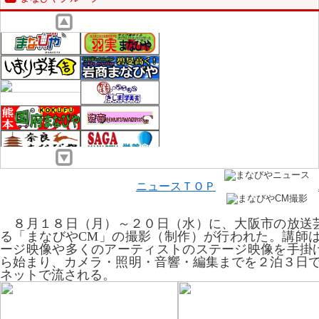
ニュースＴＯＰ
８月１８日（月）～２０日（水）に、大阪市の放送
る「まなびやCM」の撮影（制作）が行われた。講師は「FU
ージ映像や多くのアーティストのステージ映像を手掛
ら始まり、カメラ・照明・音響・編集までを２泊３日で
ネットで流される。