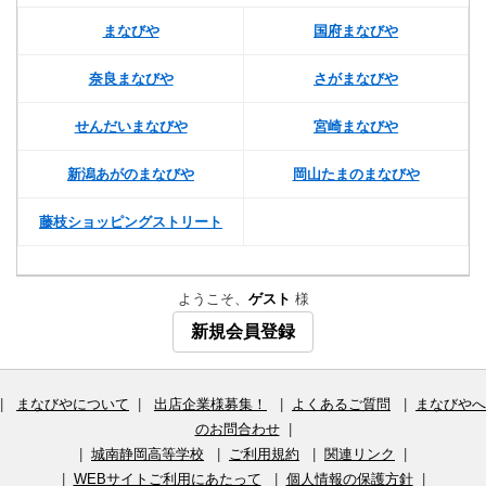
まなびや
国府まなびや
奈良まなびや
さがまなびや
せんだいまなびや
宮崎まなびや
新潟あがのまなびや
岡山たまのまなびや
藤枝ショッピングストリート
ようこそ、
ゲスト
様
新規会員登録
|
まなびやについて
|
出店企業様募集！
|
よくあるご質問
|
まなびやへ
のお問合わせ
|
|
城南静岡高等学校
|
ご利用規約
|
関連リンク
|
|
WEBサイトご利用にあたって
|
個人情報の保護方針
|