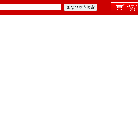
カー
（0）