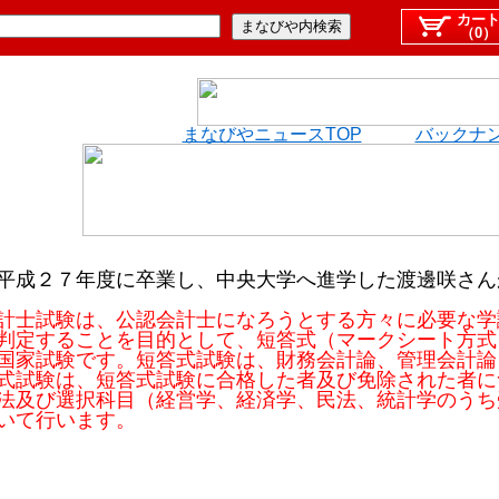
カー
（0）
まなびやニュースTOP
バックナ
成２７年度に卒業し、中央大学へ進学した渡邊咲さん
計士試験は、公認会計士になろうとする方々に必要な学
判定することを目的として、短答式（マークシート方式
国家試験です。短答式試験は、財務会計論、管理会計論
式試験は、短答式試験に合格した者及び免除された者に
法及び選択科目（経営学、経済学、民法、統計学のうち
いて行います。