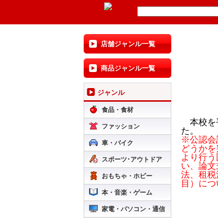
店舗ジャンル一覧
商品ジャンル一覧
ジャンル
食品・食材
本校を平
ファッション
た。
※公認会
車・バイク
どうかを
より行う
スポーツ･アウトドア
い、論文
法、租税
おもちゃ・ホビー
目）につ
本・音楽・ゲーム
家電・パソコン・通信