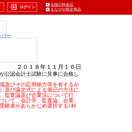
全国の特産品
ト
ログイン
まなびや限定商品
ンバー
２０１８年１１月１６日
が公認会計士試験に見事に合格し
識及びその応用能力等を有するか
）及び論文式による筆記の方法に
、監査論及び企業法について行
ついて、会計学、監査論、企業
受験者があらかじめ選択する1科