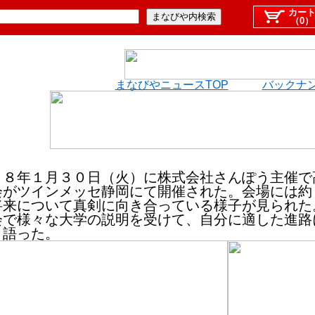
カー
（0）
まなびやニュースTOP
バックナ
８年１月３０日（火）に株式会社さんぽう主催で
会がツインメッセ静岡にて開催された。会場には約
将来について真剣に向き合っている様子が見られた
会で様々な大学の説明を受けて、自分に適した進路
と語った。