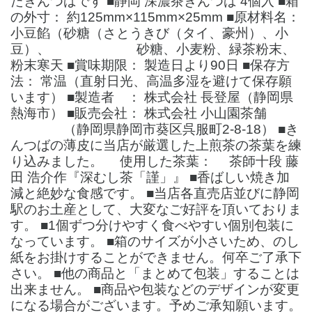
たきんつばです ■静岡 深濃茶きんつば 4個入 ■箱
の外寸： 約125mm×115mm×25mm ■原材料名：
小豆餡（砂糖（さとうきび（タイ、豪州）、小
豆）、 砂糖、小麦粉、緑茶粉末、
粉末寒天 ■賞味期限： 製造日より90日 ■保存方
法： 常温（直射日光、高温多湿を避けて保存願
います） ■製造者 ： 株式会社 長登屋（静岡県
熱海市） ■販売会社： 株式会社 小山園茶舗
（静岡県静岡市葵区呉服町2-8-18） ■き
んつばの薄皮に当店が厳選した上煎茶の茶葉を練
り込みました。 使用した茶葉： 茶師十段 藤
田 浩介作『深むし茶「謹」』 ■香ばしい焼き加
減と絶妙な食感です。 ■当店各直売店並びに静岡
駅のお土産として、大変なご好評を頂いておりま
す。 ■1個ずつ分けやすく食べやすい個別包装に
なっています。 ■箱のサイズが小さいため、のし
紙をお掛けすることができません。何卒ご了承下
さい。 ■他の商品と「まとめて包装」することは
出来ません。 ■商品や包装などのデザインが変更
になる場合がございます。予めご承知願います。