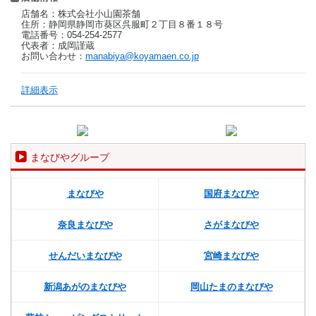
店舗名：株式会社小山園茶舗
住所：静岡県静岡市葵区呉服町２丁目８番１８号
電話番号：054-254-2577
代表者：成岡謹蔵
お問い合わせ：
manabiya@koyamaen.co.jp
詳細表示
まなびやグループ
まなびや
国府まなびや
奈良まなびや
さがまなびや
せんだいまなびや
宮崎まなびや
新潟あがのまなびや
岡山たまのまなびや