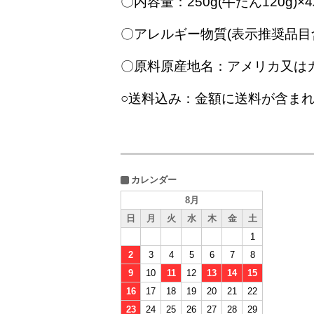
〇内容量：250g(牛たん120g)×
〇アレルギー物質(表示推奨品目
〇原料原産地名：アメリカ又は
○送料込み：金額に送料が含ま
カレンダー
8月
日
月
火
水
木
金
土
1
2
3
4
5
6
7
8
9
10
11
12
13
14
15
16
17
18
19
20
21
22
23
24
25
26
27
28
29