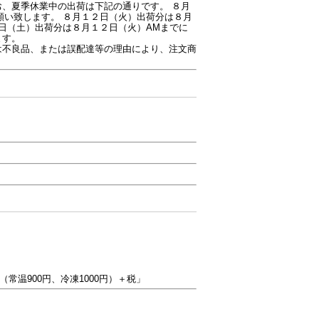
お、夏季休業中の出荷は下記の通りです。 ８月
願い致します。 ８月１２日（火）出荷分は８月
６日（土）出荷分は８月１２日（火）AMまでに
ます。
は不良品、または誤配達等の理由により、注文商
温900円、冷凍1000円）＋税」