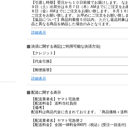
【引渡し時期】受注から１０日前後でお届けします。 な
９日（土）出荷分は８月７日（木）AMまでにご注文をお
８日（金）AMまでにご注文をお願い致します。 ８月１
ご注文をお願い致します。 お早めにご注文をお願い致し
【返品について】商品到着後５日以内。 ただし返品対象
品と異なる商品を納品した場合のみとなります。
詳細表示
決済に関する表記(ご利用可能な決済方法)
【クレジット】
【代金引換】
【郵便振替】
詳細表示
配送に関する表示
【配送業者名】ヤマト宅急便
【配送料金】 送料当社負担
【備考】
配送料は商品代金に含まれております。「商品価格＋送料（常
【配送業者名】ヤマト宅急便２
【配送料金】 全国一律料金990円（税込）(受注一括送付)