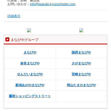
代表者：岩崎 麻須美
お問い合わせ：
info@iwasaki-kyozoshoten.com
詳細表示
まなびやグループ
まなびや
国府まなびや
奈良まなびや
さがまなびや
せんだいまなびや
宮崎まなびや
新潟あがのまなびや
岡山たまのまなびや
藤枝ショッピングストリート