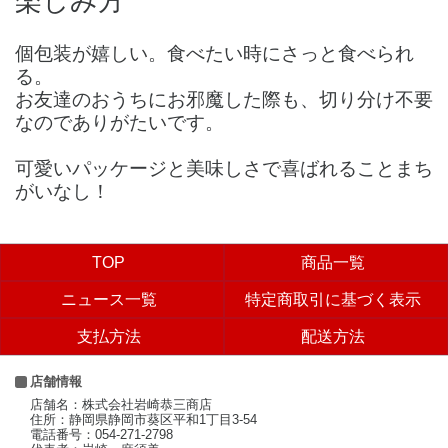
楽しみ方
個包装が嬉しい。食べたい時にさっと食べられ
る。
お友達のおうちにお邪魔した際も、切り分け不要
なのでありがたいです。
可愛いパッケージと美味しさで喜ばれることまち
がいなし！
TOP
商品一覧
ニュース一覧
特定商取引に基づく表示
支払方法
配送方法
店舗情報
店舗名：株式会社岩崎恭三商店
住所：静岡県静岡市葵区平和1丁目3-54
電話番号：054-271-2798