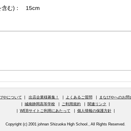
含む)： 15cm
びやについて
|
出店企業様募集！
|
よくあるご質問
|
まなびやへのお問
|
城南静岡高等学校
|
ご利用規約
|
関連リンク
|
|
WEBサイトご利用にあたって
|
個人情報の保護方針
|
Copyright (c) 2001 johnan Shizuoka High School., All Rights Reserved.