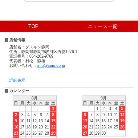
TOP
ニュース一覧
店舗情報
店舗名：ダスキン静岡
住所：静岡県静岡市駿河区西脇1276-1
電話番号：054-282-9769
代表者：村松 静雄
お問い合わせ：
info@seio.co.jp
詳細表示
カレンダー
8月
9月
日
月
火
水
木
金
土
日
月
火
水
木
金
土
1
1
2
3
4
5
2
3
4
5
6
7
8
6
7
8
9
10
11
12
9
10
11
12
13
14
15
13
14
15
16
17
18
19
16
17
18
19
20
21
22
20
21
22
23
24
25
26
23
24
25
26
27
28
29
27
28
29
30